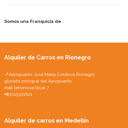
Somos una Franquicia de
Alquiler de Carros en Rionegro
📍Aeropuerto José María Córdova Rionegro
glorieta principal del Aeropuerto
mall terranova local 7
📲3015391821
Alquiler de carros en Medellín