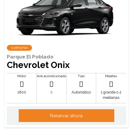
5 personas
Parque El Poblado
Chevrolet Onix
Motor
Aire acondicionado
Tipo
Maletas
1800
Automático
1 grande o 2
medianas
Reservar ahora